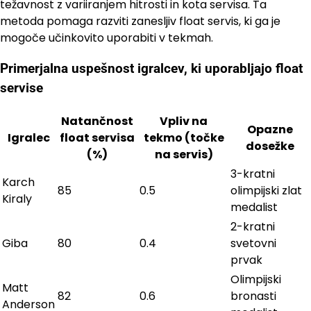
težavnost z variiranjem hitrosti in kota servisa. Ta
metoda pomaga razviti zanesljiv float servis, ki ga je
mogoče učinkovito uporabiti v tekmah.
Primerjalna uspešnost igralcev, ki uporabljajo float
servise
Natančnost
Vpliv na
Opazne
Igralec
float servisa
tekmo (točke
dosežke
(%)
na servis)
3-kratni
Karch
85
0.5
olimpijski zlat
Kiraly
medalist
2-kratni
Giba
80
0.4
svetovni
prvak
Olimpijski
Matt
82
0.6
bronasti
Anderson