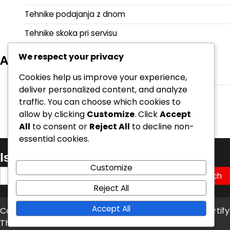
Tehnike podajanja z dnom
Tehnike skoka pri servisu
We respect your privacy
Arhiv
February 2026
Cookies help us improve your experience,
deliver personalized content, and analyze
January 2026
traffic. You can choose which cookies to
allow by clicking
Customize
. Click
Accept
All
to consent or
Reject All
to decline non-
essential cookies.
Iskanje
Customize
Search
for:
Reject All
Accept All
Copyright © 2026
sc-nm.com
Theme: News Bite By
Artify
Themes
.