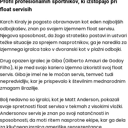
Profil profesionalnih športnikov, ki izstopajo pri
float servisih
Karch Kiraly je pogosto obravnavan kot eden najboljših
odbojkašev, znan po svojem izjemnem float servisu.
Njegova sposobnost, da žogo strateško postavi in ustvari
težke situacije za sprejem nasprotnikov, ga je naredila za
izjemnega igralca tako v dvoranski kot v plažni odbojki.
Drug opazen igralec je Giba (Gilberto Amauri de Godoy
Filho), ki je med svojo kariero izjemno izkoristil svoj float
servis. Giba je imel ne le močan servis, temveč tudi
nepredvidljiv, kar je prispevalo k številnim mednarodnim
zmagam Brazilije.
Bolj nedavno so igralci, kot je Matt Anderson, pokazali
svoje spretnosti float servisa v tekmah z visokimi vložki.
Andersonov servis je znan po svoji natančnosti in
sposobnosti, da moti ritem nasprotne ekipe, kar ga dela
za ključnega igralca ameriške reprezentance.