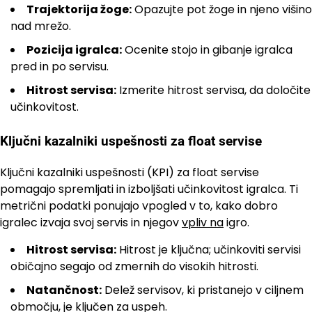
Trajektorija žoge:
Opazujte pot žoge in njeno višino
nad mrežo.
Pozicija igralca:
Ocenite stojo in gibanje igralca
pred in po servisu.
Hitrost servisa:
Izmerite hitrost servisa, da določite
učinkovitost.
Ključni kazalniki uspešnosti za float servise
Ključni kazalniki uspešnosti (KPI) za float servise
pomagajo spremljati in izboljšati učinkovitost igralca. Ti
metrični podatki ponujajo vpogled v to, kako dobro
igralec izvaja svoj servis in njegov
vpliv na
igro.
Hitrost servisa:
Hitrost je ključna; učinkoviti servisi
običajno segajo od zmernih do visokih hitrosti.
Natančnost:
Delež servisov, ki pristanejo v ciljnem
območju, je ključen za uspeh.