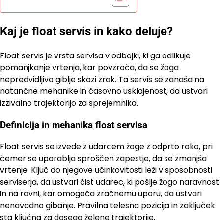
Kaj je float servis in kako deluje?
Float servis je vrsta servisa v odbojki, ki ga odlikuje
pomanjkanje vrtenja, kar povzroča, da se žoga
nepredvidljivo giblje skozi zrak. Ta servis se zanaša na
natančne mehanike in časovno usklajenost, da ustvari
izzivalno trajektorijo za sprejemnika.
Definicija in mehanika float servisa
Float servis se izvede z udarcem žoge z odprto roko, pri
čemer se uporablja sproščen zapestje, da se zmanjša
vrtenje. Ključ do njegove učinkovitosti leži v sposobnosti
serviserja, da ustvari čist udarec, ki pošlje žogo naravnost
in na ravni, kar omogoča zračnemu uporu, da ustvari
nenavadno gibanje. Pravilna telesna pozicija in zaključek
sta ključna za dosego želene trajektorije.