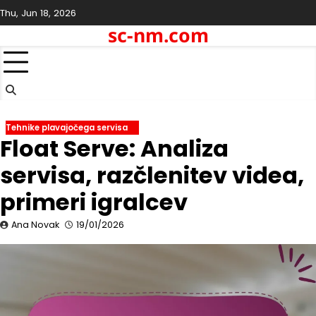
Skip
Thu, Jun 18, 2026
to
sc-nm.com
content
Tehnike plavajočega servisa
Float Serve: Analiza
servisa, razčlenitev videa,
primeri igralcev
Ana Novak
19/01/2026