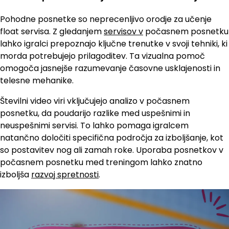
Pohodne posnetke so neprecenljivo orodje za učenje
float servisa. Z gledanjem
servisov v
počasnem posnetku
lahko igralci prepoznajo ključne trenutke v svoji tehniki, ki
morda potrebujejo prilagoditev. Ta vizualna pomoč
omogoča jasnejše razumevanje časovne usklajenosti in
telesne mehanike.
Številni video viri vključujejo analizo v počasnem
posnetku, da poudarijo razlike med uspešnimi in
neuspešnimi servisi. To lahko pomaga igralcem
natančno določiti specifična področja za izboljšanje, kot
so postavitev nog ali zamah roke. Uporaba posnetkov v
počasnem posnetku med treningom lahko znatno
izboljša
razvoj spretnosti
.