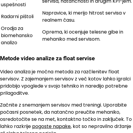
servisa, natančnosti in drugim KPI-jem.
uspešnosti
Napravice, ki merijo hitrost servisa v
Radarni pištoli
realnem času.
Orodja za
Oprema, ki ocenjuje telesne gibe in
biomehansko
mehaniko med servisom.
analizo
Metode video analize za float servise
Video analiza je močna metoda za razčlenitev float
servisov. Z zajemanjem servisov z več kotov lahko igralci
pridobijo vpoglede v svojo tehniko in naredijo potrebne
prilagoditve.
Začnite z snemanjem servisov med treningi. Uporabite
počasni posnetek, da natančno preučite mehaniko,
osredotočite se na met, kontaktno točko in zaključek. To
lahko razkrije
pogoste napake
, kot so nepravilno držanje