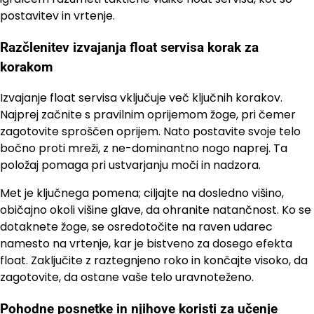
postavitev in vrtenje.
Razčlenitev izvajanja float servisa korak za
korakom
Izvajanje float servisa vključuje več ključnih korakov.
Najprej začnite s pravilnim oprijemom žoge, pri čemer
zagotovite sproščen oprijem. Nato postavite svoje telo
bočno proti mreži, z ne-dominantno nogo naprej. Ta
položaj pomaga pri ustvarjanju moči in nadzora.
Met je ključnega pomena; ciljajte na dosledno višino,
običajno okoli višine glave, da ohranite natančnost. Ko se
dotaknete žoge, se osredotočite na raven udarec
namesto na vrtenje, kar je bistveno za dosego efekta
float. Zaključite z raztegnjeno roko in končajte visoko, da
zagotovite, da ostane vaše telo uravnoteženo.
Pohodne posnetke in njihove koristi za učenje