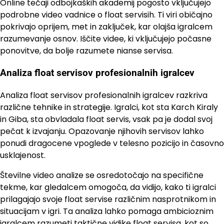
Online tečaji odbojkaških akademij pogosto vključujejo
podrobne video vadnice o float servisih. Ti viri običajno
pokrivajo oprijem, met in zaključek, kar olajša igralcem
razumevanje osnov. Iščite videe, ki vključujejo počasne
ponovitve, da bolje razumete nianse servisa.
Analiza float servisov profesionalnih igralcev
Analiza float servisov profesionalnih igralcev razkriva
različne tehnike in strategije. Igralci, kot sta Karch Kiraly
in Giba, sta obvladala float servis, vsak pa je dodal svoj
pečat k izvajanju. Opazovanje njihovih servisov lahko
ponudi dragocene vpoglede v telesno pozicijo in časovno
usklajenost.
Številne video analize se osredotočajo na specifične
tekme, kar gledalcem omogoča, da vidijo, kako ti igralci
prilagajajo svoje float servise različnim nasprotnikom in
situacijam v igri. Ta analiza lahko pomaga ambicioznim
igralcem razumeti taktične vidike float servisa, kot so