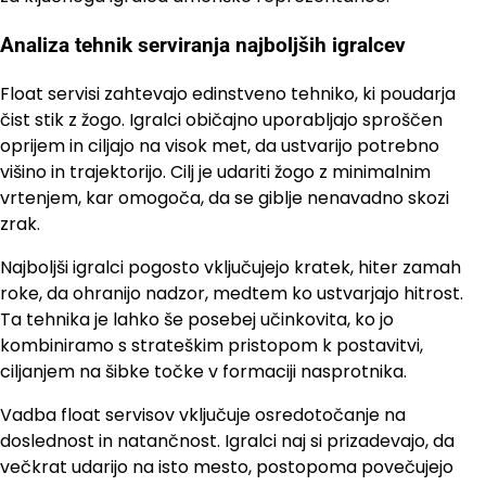
Analiza tehnik serviranja najboljših igralcev
Float servisi zahtevajo edinstveno tehniko, ki poudarja
čist stik z žogo. Igralci običajno uporabljajo sproščen
oprijem in ciljajo na visok met, da ustvarijo potrebno
višino in trajektorijo. Cilj je udariti žogo z minimalnim
vrtenjem, kar omogoča, da se giblje nenavadno skozi
zrak.
Najboljši igralci pogosto vključujejo kratek, hiter zamah
roke, da ohranijo nadzor, medtem ko ustvarjajo hitrost.
Ta tehnika je lahko še posebej učinkovita, ko jo
kombiniramo s strateškim pristopom k postavitvi,
ciljanjem na šibke točke v formaciji nasprotnika.
Vadba float servisov vključuje osredotočanje na
doslednost in natančnost. Igralci naj si prizadevajo, da
večkrat udarijo na isto mesto, postopoma povečujejo