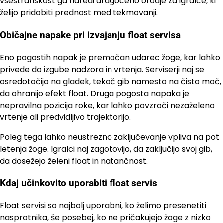
vsestranskost ga naredi dragoceno orodje za igralce, ki
želijo pridobiti prednost med tekmovanji.
Običajne napake pri izvajanju float servisa
Eno pogostih napak je premočan udarec žoge, kar lahko
privede do izgube nadzora in vrtenja. Serviserji naj se
osredotočijo na gladek, tekoč gib namesto na čisto moč,
da ohranijo efekt float. Druga pogosta napaka je
nepravilna pozicija roke, kar lahko povzroči nezaželeno
vrtenje ali predvidljivo trajektorijo.
Poleg tega lahko neustrezno zaključevanje vpliva na pot
letenja žoge. Igralci naj zagotovijo, da zaključijo svoj gib,
da dosežejo želeni float in natančnost.
Kdaj učinkovito uporabiti float servis
Float servisi so najbolj uporabni, ko želimo presenetiti
nasprotnika, še posebej, ko ne pričakujejo žoge z nizko