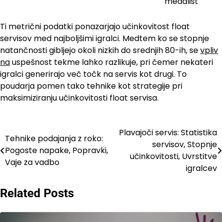
medalist
Ti metrični podatki ponazarjajo učinkovitost float
servisov med najboljšimi igralci. Medtem ko se stopnje
natančnosti gibljejo okoli nizkih do srednjih 80-ih, se
vpliv
na
uspešnost tekme lahko razlikuje, pri čemer nekateri
igralci generirajo več točk na servis kot drugi. To
poudarja pomen tako tehnike kot strategije pri
maksimiziranju učinkovitosti float servisa.
Plavajoči servis: Statistika
Post
Tehnike podajanja z roko:
servisov, Stopnje
Pogoste napake, Popravki,
navigation
učinkovitosti, Uvrstitve
Vaje za vadbo
igralcev
Related Posts