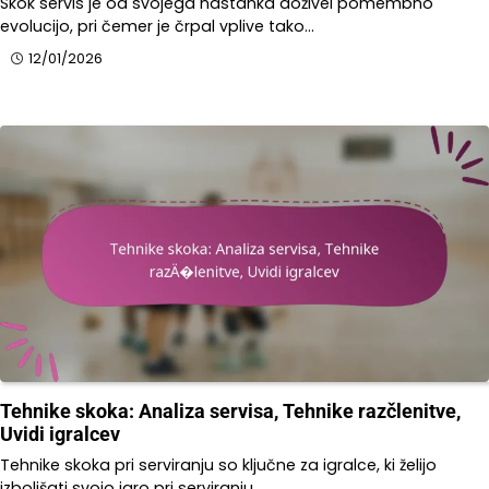
Skok servis je od svojega nastanka doživel pomembno
evolucijo, pri čemer je črpal vplive tako…
12/01/2026
Tehnike skoka: Analiza servisa, Tehnike razčlenitve,
Uvidi igralcev
Tehnike skoka pri serviranju so ključne za igralce, ki želijo
izboljšati svojo igro pri serviranju,…