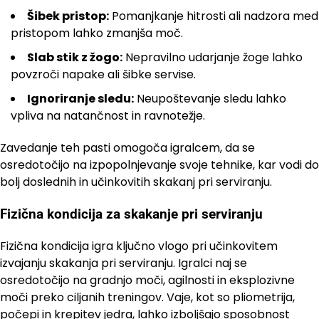
Šibek pristop:
Pomanjkanje hitrosti ali nadzora med
pristopom lahko zmanjša moč.
Slab stik z žogo:
Nepravilno udarjanje žoge lahko
povzroči napake ali šibke servise.
Ignoriranje sledu:
Neupoštevanje sledu lahko
vpliva na natančnost in ravnotežje.
Zavedanje teh pasti omogoča igralcem, da se
osredotočijo na izpopolnjevanje svoje tehnike, kar vodi do
bolj doslednih in učinkovitih skakanj pri serviranju.
Fizična kondicija za skakanje pri serviranju
Fizična kondicija igra ključno vlogo pri učinkovitem
izvajanju skakanja pri serviranju. Igralci naj se
osredotočijo na gradnjo moči, agilnosti in eksplozivne
moči preko ciljanih treningov. Vaje, kot so pliometrija,
počepi in krepitev jedra, lahko izboljšajo sposobnost