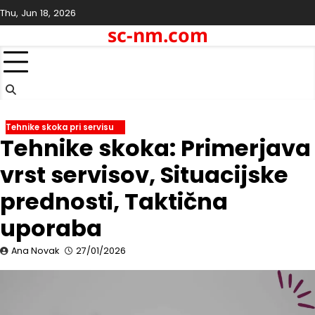
Skip
Thu, Jun 18, 2026
to
sc-nm.com
content
Tehnike skoka pri servisu
Tehnike skoka: Primerjava
vrst servisov, Situacijske
prednosti, Taktična
uporaba
Ana Novak
27/01/2026