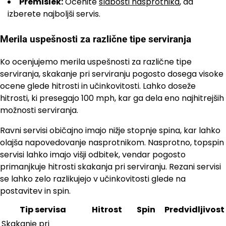
Premislek:
Ocenite
slabosti nasprotnika
, da
izberete najboljši servis.
Merila uspešnosti za različne tipe serviranja
Ko ocenjujemo merila uspešnosti za različne tipe
serviranja, skakanje pri serviranju pogosto dosega visoke
ocene glede hitrosti in učinkovitosti. Lahko doseže
hitrosti, ki presegajo 100 mph, kar ga dela eno najhitrejših
možnosti serviranja.
Ravni servisi običajno imajo nižje stopnje spina, kar lahko
olajša napovedovanje nasprotnikom. Nasprotno, topspin
servisi lahko imajo višji odbitek, vendar pogosto
primanjkuje hitrosti skakanja pri serviranju. Rezani servisi
se lahko zelo razlikujejo v učinkovitosti glede na
postavitev in spin.
Tip servisa
Hitrost
Spin
Predvidljivost
Skakanje pri