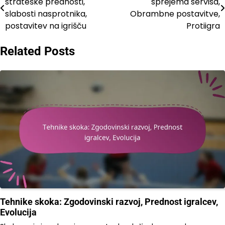
strateške prednosti,
sprejema servisa,
navigation
slabosti nasprotnika,
Obrambne postavitve,
postavitev na igrišču
Protiigra
Related Posts
Tehnike skoka: Zgodovinski razvoj, Prednost igralcev,
Evolucija