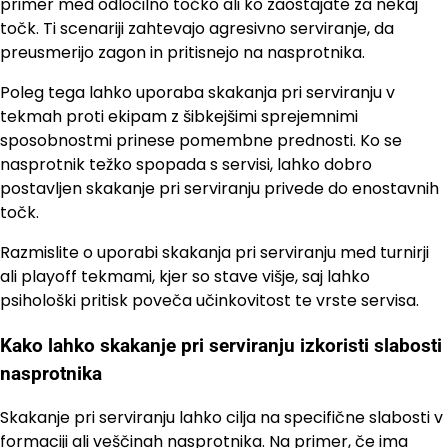
primer med odločilno točko ali ko zaostajate za nekaj
točk. Ti scenariji zahtevajo agresivno serviranje, da
preusmerijo zagon in pritisnejo na nasprotnika.
Poleg tega lahko uporaba skakanja pri serviranju v
tekmah proti ekipam z šibkejšimi sprejemnimi
sposobnostmi prinese pomembne prednosti. Ko se
nasprotnik težko spopada s servisi, lahko dobro
postavljen skakanje pri serviranju privede do enostavnih
točk.
Razmislite o uporabi skakanja pri serviranju med turnirji
ali playoff tekmami, kjer so stave višje, saj lahko
psihološki pritisk poveča učinkovitost te vrste servisa.
Kako lahko skakanje pri serviranju izkoristi slabosti
nasprotnika
Skakanje pri serviranju lahko cilja na specifične slabosti v
formaciji ali veščinah nasprotnika. Na primer, če ima