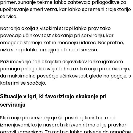
primer, zunanje tekme lahko zahtevajo prilagoditve za
upoštevanje smeri vetra, kar lahko spremeni trajektorijo
servisa.
Notranja okolja z visokimi stropi lahko prav tako
povečajo učinkovitost skakanja pri serviranju, kar
omogoča strmejši kot in močnejši udarec. Nasprotno,
nizki stropi lahko omejijo potencial servisa.
Razumevanje teh okoljskih dejavnikov lahko igralcem
pomaga prilagoditi svojo tehniko skakanja pri serviranju,
da maksimalno povečajo učinkovitost glede na pogoje, s
katerimi se soočajo.
Situacije v igri, ki favorizirajo skakanje pri
serviranju
Skakanje pri serviranju je še posebej koristno med
izmenjavami, ko je nasprotnik izven ritma ali je pravkar
opravil zamenjavo. Ta motnja lahko privede do napačne