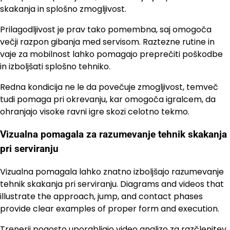
skakanja in splošno zmogljivost.
Prilagodljivost je prav tako pomembna, saj omogoča
večji razpon gibanja med servisom. Raztezne rutine in
vaje za mobilnost lahko pomagajo preprečiti poškodbe
in izboljšati splošno tehniko.
Redna kondicija ne le da povečuje zmogljivost, temveč
tudi pomaga pri okrevanju, kar omogoča igralcem, da
ohranjajo visoke ravni igre skozi celotno tekmo.
Vizualna pomagala za razumevanje tehnik skakanja
pri serviranju
Vizualna pomagala lahko znatno izboljšajo razumevanje
tehnik skakanja pri serviranju. Diagrams and videos that
illustrate the approach, jump, and contact phases
provide clear examples of proper form and execution.
Trenerji pogosto uporabljajo video analizo za razčlenitev