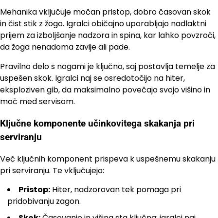
Mehanika vključuje močan pristop, dobro časovan skok
in čist stik z žogo. Igralci običajno uporabljajo nadlaktni
prijem za izboljšanje nadzora in spina, kar lahko povzroči,
da žoga nenadoma zavije ali pade.
Pravilno delo s nogami je ključno, saj postavlja temelje za
uspešen skok. Igralci naj se osredotočijo na hiter,
eksploziven gib, da maksimalno povečajo svojo višino in
moč med servisom.
Ključne komponente učinkovitega skakanja pri
serviranju
Več ključnih komponent prispeva k uspešnemu skakanju
pri serviranju. Te vključujejo:
Pristop:
Hiter, nadzorovan tek pomaga pri
pridobivanju zagon.
Skok:
Časovanje in višina sta ključna; igralci naj