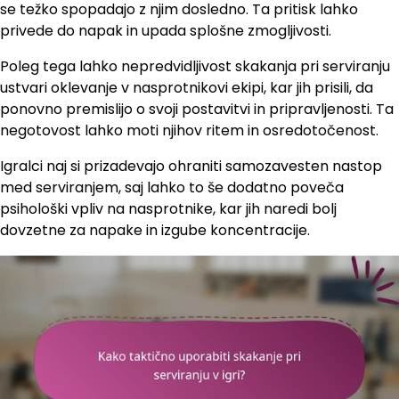
se težko spopadajo z njim dosledno. Ta pritisk lahko
privede do napak in upada splošne zmogljivosti.
Poleg tega lahko nepredvidljivost skakanja pri serviranju
ustvari oklevanje v nasprotnikovi ekipi, kar jih prisili, da
ponovno premislijo o svoji postavitvi in pripravljenosti. Ta
negotovost lahko moti njihov ritem in osredotočenost.
Igralci naj si prizadevajo ohraniti samozavesten nastop
med serviranjem, saj lahko to še dodatno poveča
psihološki vpliv na nasprotnike, kar jih naredi bolj
dovzetne za napake in izgube koncentracije.