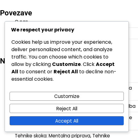
Povezave
O nas
We respect your privacy
Stopite v stik
Cookies help us improve your experience,
Vse objave
deliver personalized content, and analyze
traffic. You can choose which cookies to
Nedavne objave
allow by clicking
Customize
. Click
Accept
Tehnike podajanja z roko: Zgodovinska uporaba,
All
to consent or
Reject All
to decline non-
Evolucija, Prednost igralcev
essential cookies.
Float Serve: Nasveti za trening, razvoj veščin, merila
uspešnosti
Customize
Tehnike skoka pri servisu: Pristop, Časovanje, Izvedba
Reject All
Tehnike podajanja z podajo: Podajalske cone, Ciljne
Accept All
površine, Učinkovitost
Tehnike skoka: Mentalna priprava, Tehnike