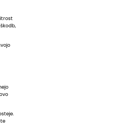
itrost
oškodb,
svojo
nejo
hovo
steje.
ite