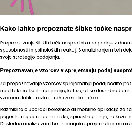
Kako lahko prepoznate šibke točke naspr
Prepoznavanje šibkih točk nasprotnika za podaje z dnom v
sposobnosti in psiholoških reakcij. S analiziranjem teh dejavn
svojo strategijo podajanja.
Prepoznavanje vzorcev v sprejemanju podaj naspro
Za prepoznavanje vzorcev sprejemanja podaj bodite pozor
med tekmo. Iščite nagnjenja, kot so, ali se dosledno borij
vzorcem lahko razkrije njihove šibke točke.
Razmislite o uporabi beležnice ali mobilne aplikacije za
pogosto napačno oceni nizke, spinaste podaje, to kaže n
Dosledna analiza vam bo pomagala sprejemati informirane