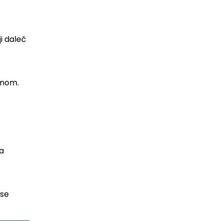
i daleč
dnom.
Ta
 se