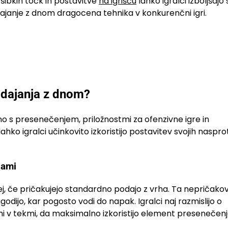
 šibkih točk in postavitve
na igrišču
lahko igralci izboljšajo 
 podajanje z dnom dragocena tehnika v konkurenčni igri.
odajanja z dnom?
no s presenečenjem, priložnostmi za ofenzivne igre in
o igralci učinkovito izkoristijo postavitev svojih naspro
jami
j, če pričakujejo standardno podajo z vrha. Ta nepričako
ilagodijo, kar pogosto vodi do napak. Igralci naj razmislijo o
 v tekmi, da maksimalno izkoristijo element presenečenj