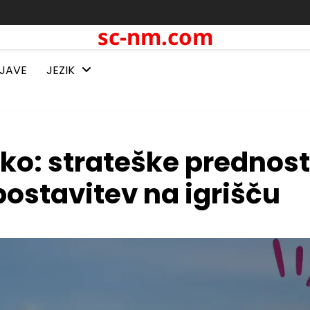
sc-nm.com
BJAVE
JEZIK
ko: strateške prednost
postavitev na igrišču