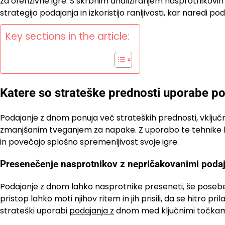
za ofenzivne igre. S skrbnim analiziranjem nasprotnikovih
strategijo podajanja in izkoristijo ranljivosti, kar naredi
Key sections in the article:
Katere so strateške prednosti uporabe p
Podajanje z dnom ponuja več strateških prednosti, vključ
zmanjšanim tveganjem za napake. Z uporabo te tehnike lahk
in povečajo splošno spremenljivost svoje igre.
Presenečenje nasprotnikov z nepričakovanimi poda
Podajanje z dnom lahko nasprotnike preseneti, še posebe
pristop lahko moti njihov ritem in jih prisili, da se hitro pr
strateški uporabi
podajanja z
dnom med ključnimi točkami