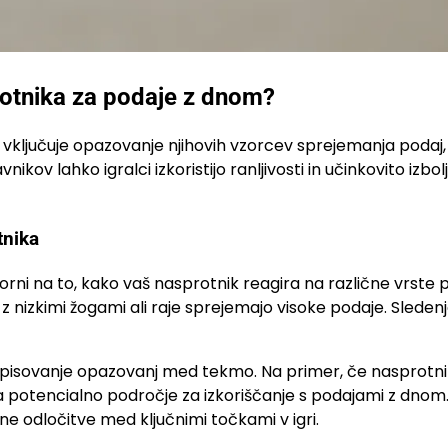
otnika za podaje z dnom?
ključuje opazovanje njihovih vzorcev sprejemanja podaj, f
ikov lahko igralci izkoristijo ranljivosti in učinkovito izbol
tnika
ni na to, kako vaš nasprotnik reagira na različne vrste 
o z nizkimi žogami ali raje sprejemajo visoke podaje. Slede
 zapisovanje opazovanj med tekmo. Na primer, če nasprotn
a potencialno področje za izkoriščanje s podajami z dnom
 odločitve med ključnimi točkami v igri.