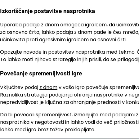
Izkoriščanje postavitve nasprotnika
Uporaba podaje z dnom omogoča igralcem, da učinkovito iz
za osnovno črto, lahko podaja z dnom pade le čez mrežo, k
učinkovita proti agresivnim igralcem na osnovni črti.
Opazujte navade in postavitev nasprotnika med tekmo. Če 
To lahko moti njihovo strategijo in jih prisili, da se prilag
Povečanje spremenljivosti igre
Vključitev podaj
z dnom
v vašo igro povečuje spremenljiv
Raznolika strategija podajanja ohranja nasprotnike v neg
nepredvidljivost je ključna za ohranjanje prednosti v ko
Da bi povečali spremenljivost, izmenjujte med podajami 
nasprotnika v negotovosti in lahko vodi do več priložnosti
lahko med igro brez težav preklapljate.