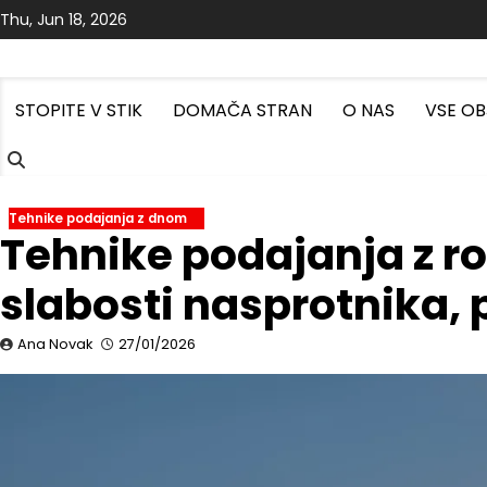
Skip
Thu, Jun 18, 2026
to
content
STOPITE V STIK
DOMAČA STRAN
O NAS
VSE O
Tehnike podajanja z dnom
Tehnike podajanja z ro
slabosti nasprotnika, 
Ana Novak
27/01/2026