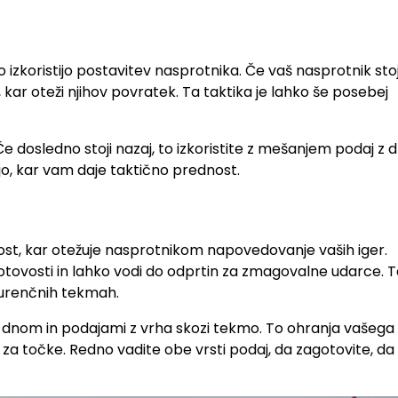
koristijo postavitev nasprotnika. Če vaš nasprotnik stoj
ar oteži njihov povratek. Ta taktika je lahko še posebej
dosledno stoji nazaj, to izkoristite z mešanjem podaj z 
odijo, kar vam daje taktično prednost.
ost, kar otežuje nasprotnikom napovedovanje vaših iger.
otovosti in lahko vodi do odprtin za zmagovalne udarce. 
nkurenčnih tekmah.
z dnom in podajami z vrha skozi tekmo. To ohranja vašega
 za točke. Redno vadite obe vrsti podaj, da zagotovite, da