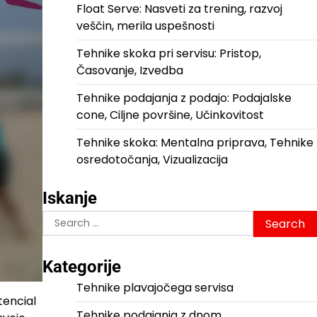
Float Serve: Nasveti za trening, razvoj
veščin, merila uspešnosti
Tehnike skoka pri servisu: Pristop,
Časovanje, Izvedba
Tehnike podajanja z podajo: Podajalske
cone, Ciljne površine, Učinkovitost
Tehnike skoka: Mentalna priprava, Tehnike
osredotočanja, Vizualizacija
Iskanje
Search
for:
Kategorije
Tehnike plavajočega servisa
tencial
Tehnike podajanja z dnom