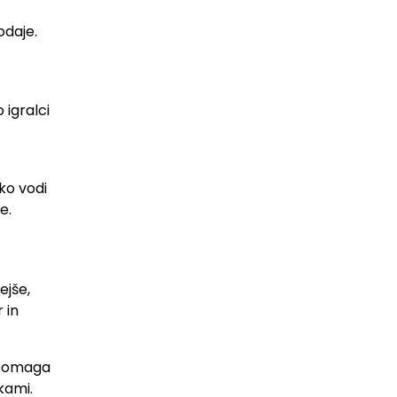
odaje.
 igralci
ko vodi
e.
ejše,
 in
 pomaga
kami.