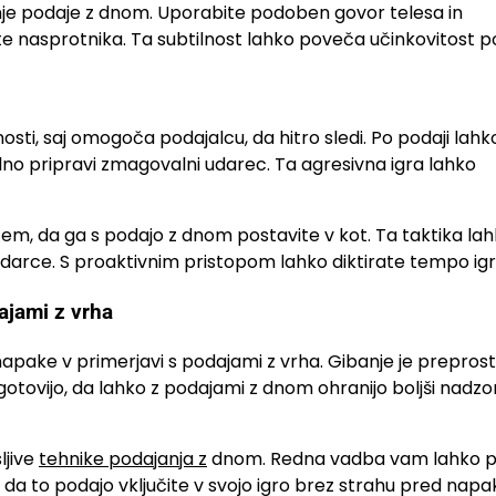
nje podaje z dnom. Uporabite podoben govor telesa in
dete nasprotnika. Ta subtilnost lahko poveča učinkovitost p
sti, saj omogoča podajalcu, da hitro sledi. Po podaji lahko
alno pripravi zmagovalni udarec. Ta agresivna igra lahko
 tem, da ga s podajo z dnom postavite v kot. Ta taktika lah
 udarce. S proaktivnim pristopom lahko diktirate tempo igr
ajami z vrha
pake v primerjavi s podajami z vrha. Gibanje je preprost
gotovijo, da lahko z podajami z dnom ohranijo boljši nadzor
ljive
tehnike podajanja z
dnom. Redna vadba vam lahko
a to podajo vključite v svojo igro brez strahu pred napa