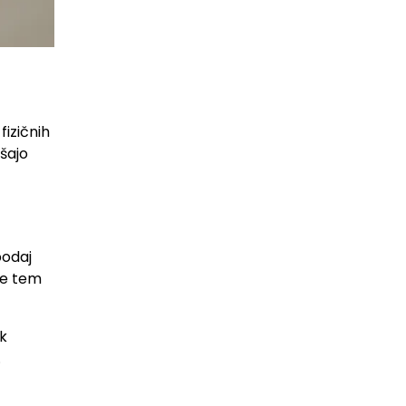
izičnih
jšajo
podaj
nje tem
ik
.