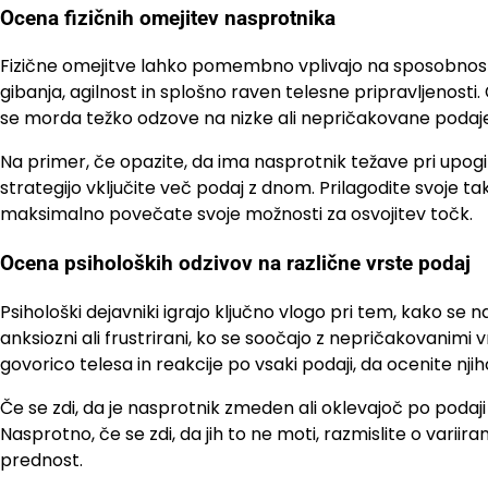
Ocena fizičnih omejitev nasprotnika
Fizične omejitve lahko pomembno vplivajo na sposobnost 
gibanja, agilnost in splošno raven telesne pripravljenosti
se morda težko odzove na nizke ali nepričakovane podaje
Na primer, če opazite, da ima nasprotnik težave pri upogib
strategijo vključite več podaj z dnom. Prilagodite svoje ta
maksimalno povečate svoje možnosti za osvojitev točk.
Ocena psiholoških odzivov na različne vrste podaj
Psihološki dejavniki igrajo ključno vlogo pri tem, kako se 
anksiozni ali frustrirani, ko se soočajo z nepričakovanimi
govorico telesa in reakcije po vsaki podaji, da ocenite nji
Če se zdi, da je nasprotnik zmeden ali oklevajoč po podaji
Nasprotno, če se zdi, da jih to ne moti, razmislite o variir
prednost.