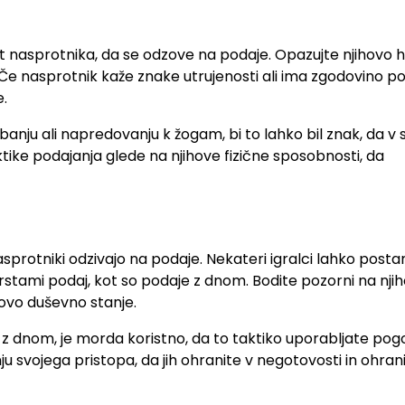
nasprotnika, da se odzove na podaje. Opazujte njihovo h
. Če nasprotnik kaže znake utrujenosti ali ima zgodovino p
.
anju ali napredovanju k žogam, bi to lahko bil znak, da v 
ktike podajanja glede na njihove fizične sposobnosti, da
nasprotniki odzivajo na podaje. Nekateri igralci lahko posta
 vrstami podaj, kot so podaje z dnom. Bodite pozorni na nji
hovo duševno stanje.
 z dnom, je morda koristno, da to taktiko uporabljate pogo
anju svojega pristopa, da jih ohranite v negotovosti in ohran