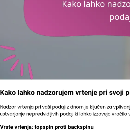
Kako lahko nadzorujem vrtenje pri svoji 
Nadzor vrtenja pri vaši podaji z dnom je ključen za vpliv
ustvarjanje nepredvidljivih podaj, ki lahko izzovejo vračilo
Vrste vrtenja: topspin proti backspinu