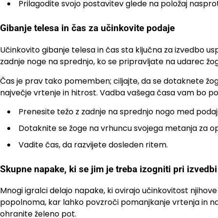
Prilagodite svojo postavitev glede na položaj naspro
Gibanje telesa in čas za učinkovite podaje
Učinkovito gibanje telesa in čas sta ključna za izvedbo u
zadnje noge na sprednjo, ko se pripravljate na udarec žo
Čas je prav tako pomemben; ciljajte, da se dotaknete žog
največje vrtenje in hitrost. Vadba vašega časa vam bo po
Prenesite težo z zadnje na sprednjo nogo med podaj
Dotaknite se žoge na vrhuncu svojega metanja za op
Vadite čas, da razvijete dosleden ritem.
Skupne napake, ki se jim je treba izogniti pri izvedbi
Mnogi igralci delajo napake, ki ovirajo učinkovitost njiho
popolnoma, kar lahko povzroči pomanjkanje vrtenja in nad
ohranite želeno pot.