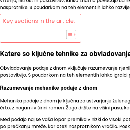
vrtenja, hitrost in postavitev, lahko znatno povečajo uči
nasprotnike. S poudarkom na teh elementih lahko razvijete 
Key sections in the article:
Katere so ključne tehnike za obvladovan
Obvladovanje podaje z dnom vključuje razumevanje njenih k
postavitvijo. S poudarkom na teh elementih lahko igralci 
Razumevanje mehanike podaje z dnom
Mehanika podaje z dnom je ključna za ustvarjanje želenega
črto, z nogami v širini ramen. Žogo držite na višini pasu
Med podajo naj se vaša lopar premika v nizki do visoki po
po prečkanju mreže, kar oteži nasprotnikom vračilo. Poskr