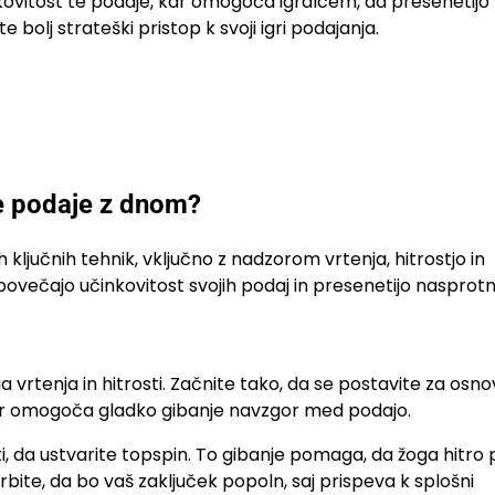
nkovitost te podaje, kar omogoča igralcem, da presenetijo
bolj strateški pristop k svoji igri podajanja.
je podaje z dnom?
ljučnih tehnik, vključno z nadzorom vrtenja, hitrostjo in
povečajo učinkovitost svojih podaj in presenetijo nasprotn
 vrtenja in hitrosti. Začnite tako, da se postavite za osn
, kar omogoča gladko gibanje navzgor med podajo.
ti, da ustvarite topspin. To gibanje pomaga, da žoga hitro
bite, da bo vaš zaključek popoln, saj prispeva k splošni