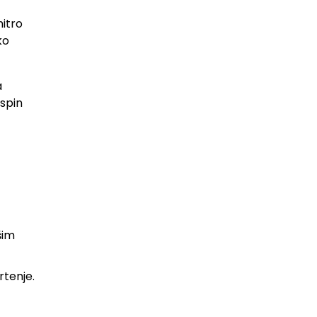
hitro
ko
a
kspin
šim
rtenje.