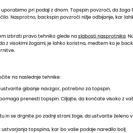
hko uporabimo pri podaji z dnom. Topspin povzroči, da žoga 
čilo. Nasprotno, backspin povzroči nižje odbijanje, kar lah
m izbrati pravo tehniko glede na
slabosti nasprotnika
. N
da z visokimi žogami, je lahko koristna, medtem ko je bac
rnitve.
očite na naslednje tehnike:
a ustvarite gibanje navzgor, potrebno za topspin.
pomaga prenesti topspin. Ciljajte, da končate visoko z va
in se drgnite po zadnji strani žoge, da ustvarite želeno v
ustvarjanja topspina, kar bo vaše podaje naredilo bolj