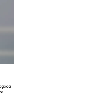
mogoča
re.