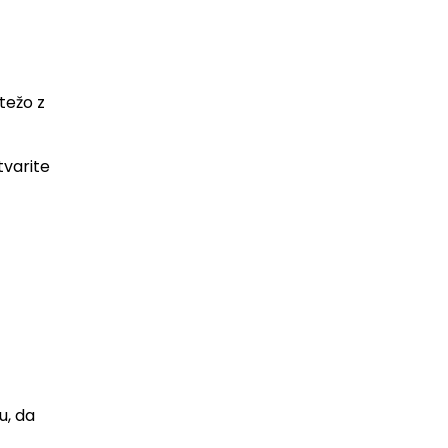
težo z
tvarite
u, da