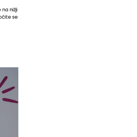
na nižji
očite se