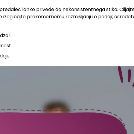
edaleč lahko privede do nekonsistentnega stika. Ciljajte 
e izogibajte prekomernemu razmišljanju o podaji; osredot
dzor.
dnost.
daje.