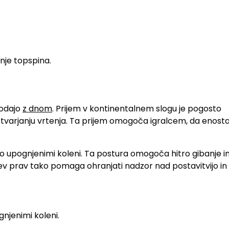
nje topspina.
podajo
z dnom
. Prijem v kontinentalnem slogu je pogosto
ustvarjanju vrtenja. Ta prijem omogoča igralcem, da enost
lo upognjenimi koleni. Ta postura omogoča hitro gibanje i
tev prav tako pomaga ohranjati nadzor nad postavitvijo in
njenimi koleni.