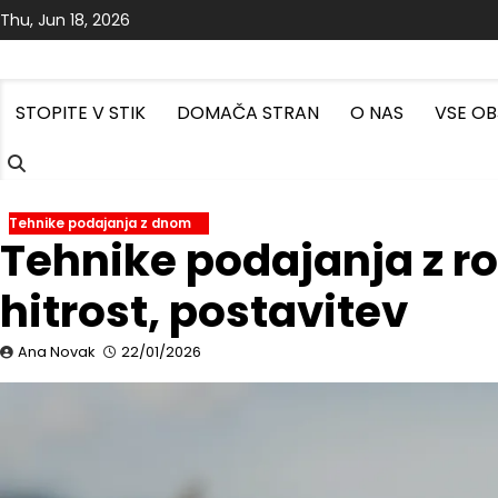
Skip
Thu, Jun 18, 2026
to
content
STOPITE V STIK
DOMAČA STRAN
O NAS
VSE O
Tehnike podajanja z dnom
Tehnike podajanja z ro
hitrost, postavitev
Ana Novak
22/01/2026