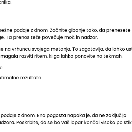
tnika.
spešne podaje z dnom. Začnite gibanje tako, da prenesete 
ge. Ta prenos teže povečuje moč in nadzor.
e na vrhuncu svojega metanja. To zagotavlja, da lahko us
magala razviti ritem, ki ga lahko ponovite na tekmah.
o.
timalne rezultate.
ve podaje z dnom. Ena pogosta napaka je, da ne zaključijo
zora. Poskrbite, da se bo vaš lopar končal visoko po stik