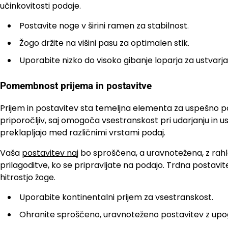
učinkovitosti podaje.
Postavite noge v širini ramen za stabilnost.
Žogo držite na višini pasu za optimalen stik.
Uporabite nizko do visoko gibanje loparja za ustvarja
Pomembnost prijema in postavitve
Prijem in postavitev sta temeljna elementa za uspešno 
priporočljiv, saj omogoča vsestranskost pri udarjanju in 
preklapljajo med različnimi vrstami podaj.
Vaša
postavitev na
j bo sproščena, a uravnotežena, z rah
prilagoditve, ko se pripravljate na podajo. Trdna postavi
hitrostjo žoge.
Uporabite kontinentalni prijem za vsestranskost.
Ohranite sproščeno, uravnoteženo postavitev z upog