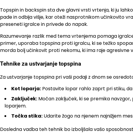
Topspin in backspin sta dve glavni vrsti vrtenja, ki ju la
pade in odbija višje, kar oteži nasprotnikom učinkovito vra
preseneti igralce in privede do napak.
Razumevanje razlik med tema vrtenjema pomaga igralce
primer, uporaba topspina proti igralcu, ki se težko spopa
morda bolj učinkovit proti nekomu, ki ima raje agresivne v
Tehnike za ustvarjanje topspina
Za ustvarjanje topspina pri vaši podaji z dnom se osredot
Kot loparja:
Postavite lopar rahlo zaprt pri stiku, d
Zaključek:
Močan zaključek, ki se premika navzgor, 
loparjem.
Točka stika:
Udarite žogo na njenem najnižjem mestu 
Dosledna vadba teh tehnik bo izboljšala vašo sposobnost 