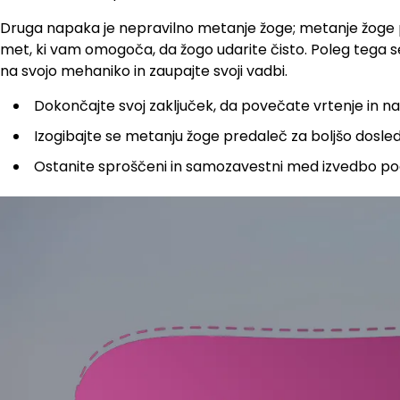
Druga napaka je nepravilno metanje žoge; metanje žoge pr
met, ki vam omogoča, da žogo udarite čisto. Poleg tega s
na svojo mehaniko in zaupajte svoji vadbi.
Dokončajte svoj zaključek, da povečate vrtenje in na
Izogibajte se metanju žoge predaleč za boljšo dosle
Ostanite sproščeni in samozavestni med izvedbo po